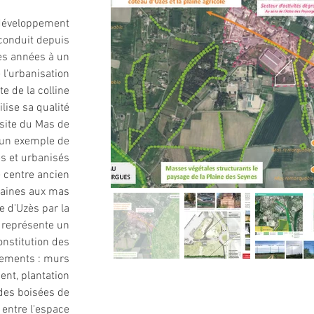
développement 
conduit depuis 
s années à un 
l'urbanisation 
te de la colline 
ilise sa qualité 
 site du Mas de 
 un exemple de 
és et urbanisés 
e centre ancien 
laines aux mas 
ée d'Uzès par la 
s représente un 
onstitution des 
nements : murs 
t, plantation 
des boisées de 
 entre l'espace 