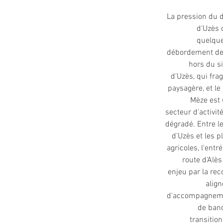
La pression du 
d'Uzès 
quelque
débordement de 
hors du si
d'Uzès, qui frag
paysagère, et le
Mèze est
secteur d'activit
dégradé. Entre l
d'Uzès et les p
agricoles, l'entr
route d'Alè
enjeu par la rec
alig
d'accompagnemen
de ban
transition