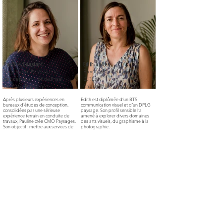
Pauline Constant
Edith Valley
Ingénieur Paysagiste
Paysagiste concepteur
concepteur Fondatrice
D.P.L.G.
de CMO Paysages
Chargée de projets
Après plusieurs expériences en
Edith est diplômée d’un BTS
bureaux d’études de conception,
communication visuel et d’un DPLG
consolidées par une sérieuse
paysage. Son profil sensible l’a
expérience terrain en conduite de
amené à explorer divers domaines
travaux, Pauline crée CMO Paysages.
des arts visuels, du graphisme à la
Son objectif : mettre aux services de
photographie.
projets de création, de valorisation et
Le paysage et l’aménagement de
de requalification d’espaces publics,
l’espace public sont venus répondre
ses compétences techniques qui lui
à une volonté forte de participer à
ont permis d’aiguiser son savoir-faire
l’émergence du bien commun et du
de conception et sa compréhension
vivre ensemble, toujours dans une
des enjeux autour de projets sobres,
recherche du caractère esthétique
respectueux des usagers et des sites
autant que du patrimoine vibrant des
dans lesquels ils s’intègrent.
lieux qu’elle questionne et réinvente.
Stéphane Grenier
Laetitia Zagar