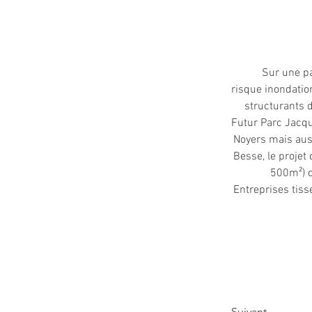
Sur une pa
risque inondatio
structurants 
Futur Parc Jacqu
Noyers mais auss
Besse, le proje
500m²) d
Entreprises tisse
Suivant