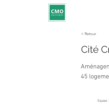
< Retour
Cité C
Aménageme
45 logeme
Equipe 