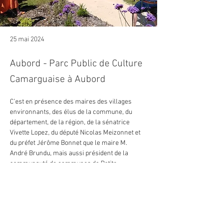
25 mai 2024
Aubord - Parc Public de Culture
Camarguaise à Aubord
C’est en présence des maires des villages 
environnants, des élus de la commune, du 
département, de la région, de la sénatrice 
Vivette Lopez, du député Nicolas Meizonnet et 
du préfet Jérôme Bonnet que le maire M. 
André Brundu, mais aussi président de la 
communauté de communes de Petite 
Camargue, a inauguré ce samedi 25 mai le 
premier parc public pédagogique de loisirs de 
culture camarguaise au complexe Albert-Roux. 
La manade Cayzac et Bérenger Aubanel 
Précédent
Suivant
portant le fanion de la Nation étaient présents. 